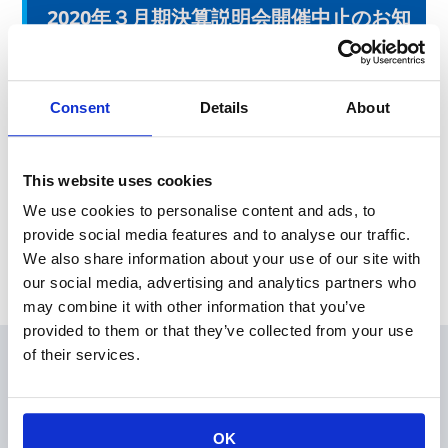
2020年３月期決算説明会開催中止のお知
らせ
本日、東京証券取引所にて「2020年３月期決算説明会開催中止
Consent
Details
About
のお知らせ」を発表しました。
This website uses cookies
News Release
We use cookies to personalise content and ads, to
provide social media features and to analyse our traffic.
Archive
We also share information about your use of our site with
our social media, advertising and analytics partners who
may combine it with other information that you’ve
provided to them or that they’ve collected from your use
of their services.
会員
製品情報
KOAの技術
OK