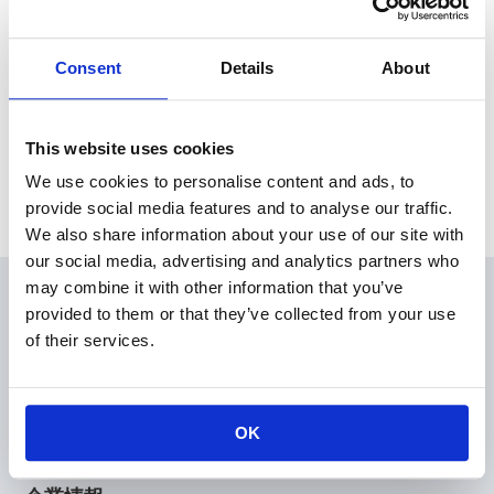
本日、東京証券取引所にて2025年３月期 第３四半期決算を発表
いたしました。
Consent
Details
About
News Release
This website uses cookies
We use cookies to personalise content and ads, to
Archive
provide social media features and to analyse our traffic.
We also share information about your use of our site with
our social media, advertising and analytics partners who
may combine it with other information that you’ve
会員
provided to them or that they’ve collected from your use
製品情報
of their services.
KOAの技術
アプリケーションガイド
設計支援
OK
技術サポート