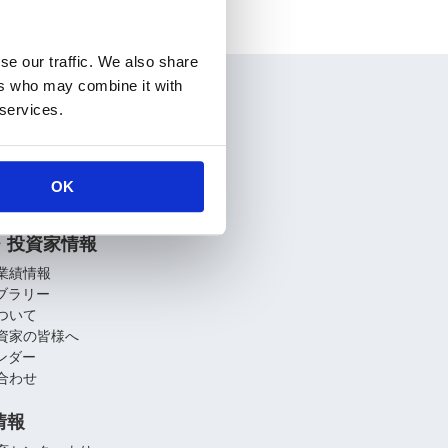
se our traffic. We also share
ers who may combine it with
情報
 services.
要
介
関連会社
OK
への取り組み
・投資家情報
業績情報
イブラリー
ついて
資家の皆様へ
レンダー
合わせ
情報