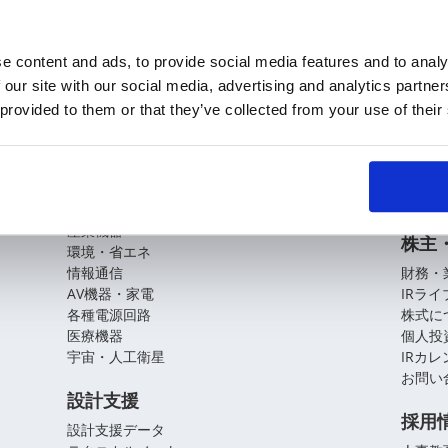
e content and ads, to provide social media features and to analy
 our site with our social media, advertising and analytics partn
KOAの技術
企業
 provided to them or that they’ve collected from your use of their
基盤技術
会社概
役員紹
アプリケーションガイド
拠点・
CSR
自動車
産業機器
株主
環境・省エネ
情報通信
財務・
AV機器・家電
IRラ
各種電源回路
株式に
医療機器
個人投
宇宙・人工衛星
IRカ
お問い
設計支援
採用
設計支援データ