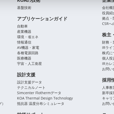
KOAの技術
企業
基盤技術
会社概
役員紹
アプリケーションガイド
拠点・
CSR
自動車
産業機器
株主
環境・省エネ
情報通信
財務・
AV機器・家電
IRラ
各種電源回路
株式に
医療機器
個人投
宇宙・人工衛星
IRカ
お問い
設計支援
採用
設計支援データ
テクニカルノート
人事教
Simcenter Flothermデータ
新卒採
KOA Thermal Design Technology
キャリ
グ）
抵抗器 温度分布シミュレータ
お問い