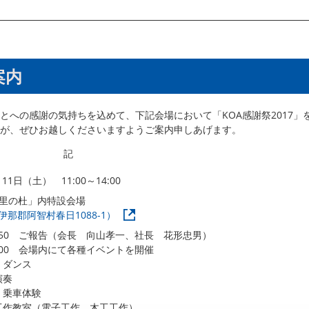
案内
とへの感謝の気持ちを込めて、下記会場において「KOA感謝祭2017」
が、ぜひお越しくださいますようご案内申しあげます。
記
月11日（土） 11:00～14:00
久里の杜」内特設会場
那郡阿智村春日1088-1）
11:50 ご報告（会長 向山孝一、社長 花形忠男）
14:00 会場内にて各種イベントを開催
、ダンス
演奏
Ｌ乗車体験
工作教室（電子工作、木工工作）