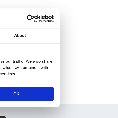
About
se our traffic. We also share
ers who may combine it with
以上
 services.
OK