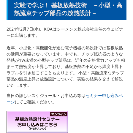
実験で学ぶ！ 基板放熱技術 －小型・高
熱流束チップ部品の放熱設計－
2024年2月7日(水)、KOAはシーメンス株式会社主催のウェビナ
ーに出講します。
近年、小型化・高機能化が進む電子機器の熱設計では基板放熱
の活用が重要となっています。中でも、チップ抵抗器のような
発熱が1W未満の小型チップ部品は、近年の定格電力アップも相
まって熱密度が上昇しており、基板放熱の不足から温度上昇ト
ラブルを引き起こすこともあります。 小型・高熱流束なチップ
部品の温度上昇と放熱設計について、実験の結果を交えて解説
いたします。
当日の詳しいスケジュール・お申込み等は
セミナー申し込みペ
ージ
にてご確認ください。