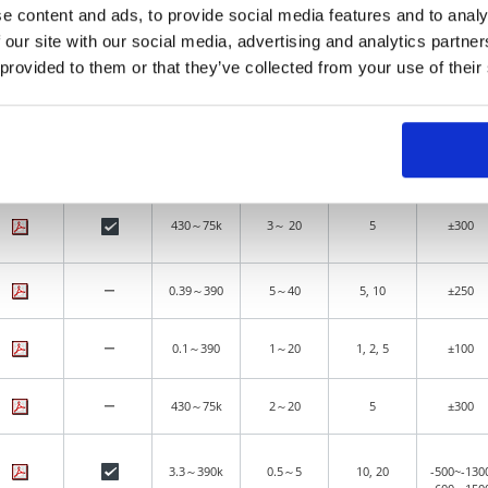
T.C.R.(×10
e content and ads, to provide social media features and to analy
カタログ
技術データ
抵抗値(Ω)
定格電力(W)
許容差(±%)
6
/K)
 our site with our social media, advertising and analytics partn
 provided to them or that they’ve collected from your use of their
5.1～390
5～40
5, 10
±250
1～390
3～60
5
±250
430～75k
3～ 20
5
±300
ー
0.39～390
5～40
5, 10
±250
ー
0.1～390
1～20
1, 2, 5
±100
ー
430～75k
2～20
5
±300
3.3～390k
0.5～5
10, 20
-500~-130