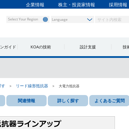
企業情報
株主・投資家情報
採用情報
Select Your Region
ンガイド
KOAの技術
設計支援
技
探す
リード線形抵抗器
大電力抵抗器
関連情報
詳しく探す
よくあるご質問