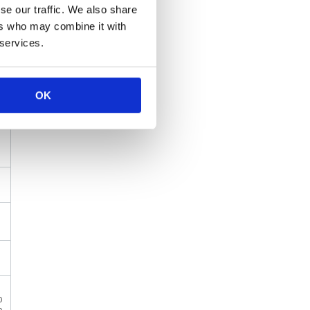
-
se our traffic. We also share
ers who may combine it with
 services.
OK
0