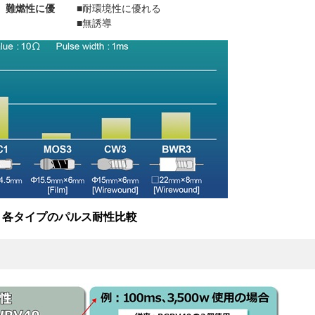
、難燃性に優
■耐環境性に優れる
■無誘導
各タイプのパルス耐性比較