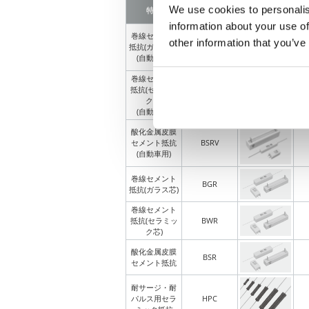
We use cookies to personalis
特長
シリーズ名
画像
information about your use of
巻線セメント
other information that you’ve
抵抗(ガラス芯)
BGRV
(自動車用)
巻線セメント
抵抗(セラミッ
BWRV
ク芯)
(自動車用)
酸化金属皮膜
セメント抵抗
BSRV
(自動車用)
巻線セメント
BGR
抵抗(ガラス芯)
巻線セメント
抵抗(セラミッ
BWR
ク芯)
酸化金属皮膜
BSR
セメント抵抗
耐サージ・耐
パルス用セラ
HPC