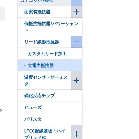
面実装抵抗器
低抵抗抵抗器/パワーシャン
ト
リード線形抵抗器
カスタムリード加工
大電力抵抗器
温度センサ・サーミス
タ
硫化反応チップ
ヒューズ
ッ
バリスタ
LTCC配線基板・ハイ
ブリッドIC