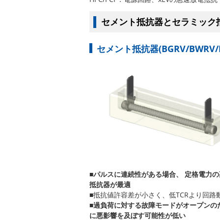
セメント抵抗器とセラミック
セメント抵抗器(BGRV/BWRV/B
■
パルスに連続性がある場合、 定格電力
抵抗器が最適
■抵抗値許容差が小さく、低TCRより回路
■
過負荷に対する故障モードがオープンの
に悪影響を及ぼす可能性が低い