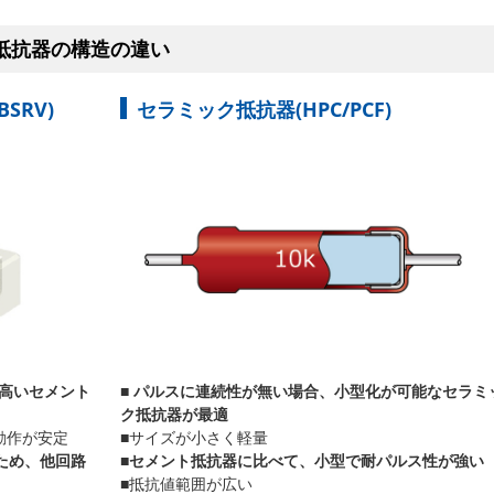
抵抗器の構造の違い
SRV)
セラミック抵抗器(HPC/PCF)
の高いセメント
■
パルスに連続性が無い場合、小型化が可能なセラミ
ク抵抗器が最適
動作が安定
■サイズが小さく軽量
ため、他回路
■
セメント抵抗器に比べて、小型で耐パルス性が強い
■抵抗値範囲が広い