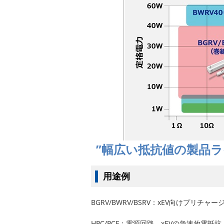
”幅広い抵抗値の製品
用途例
BGRV/BWRV/BSRV：xEV向けプリチ
HPC/PCF：電源回路、xEVの急速放電抵抗