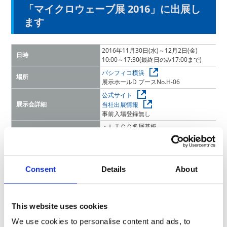
「マイクロウェーブ展 2016」に出展し
ます
2016年11月30日(水)～12月2日(金)
日時
10:00～17:30(最終日のみ17:00まで)
パシフィコ横浜
場所
展示ホールD ブースNo.H-06
公式サイト
展示会詳細
当社出展情報
事前入場登録無し
・ＬＴＣＣ多層基板
（モジュール、パッケージ、インターポーザ
出展製品
・超小型チップ抵抗器
・基板内蔵用部品 など
マイクロ波応用製品に好適な新技術・新製品
Consent
Details
About
見どころ
配線基板／パッケージを展示
本展示会は終了しました
This website uses cookies
We use cookies to personalise content and ads, to