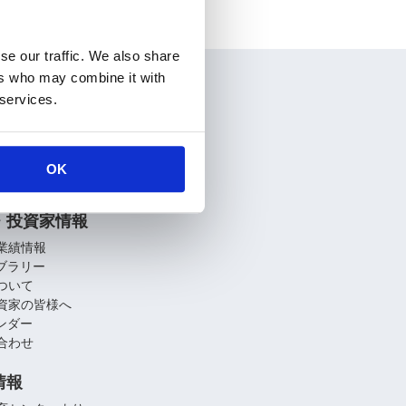
se our traffic. We also share
ers who may combine it with
情報
 services.
要
介
関連会社
OK
への取り組み
・投資家情報
業績情報
イブラリー
ついて
資家の皆様へ
レンダー
合わせ
情報