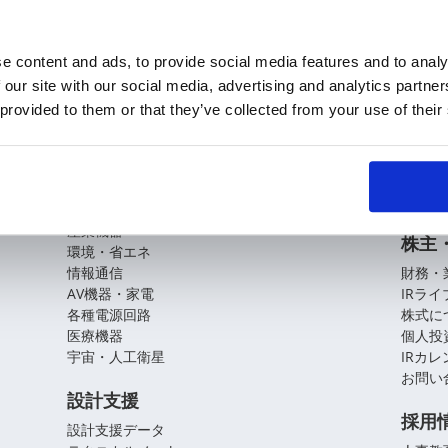
e content and ads, to provide social media features and to analy
 our site with our social media, advertising and analytics partn
KOAの技術
企業
 provided to them or that they’ve collected from your use of their
基盤技術
会社概
役員紹
アプリケーションガイド
拠点・
CSR
自動車
産業機器
株主
環境・省エネ
情報通信
財務・
AV機器・家電
IRラ
各種電源回路
株式に
医療機器
個人投
宇宙・人工衛星
IRカ
お問い
設計支援
採用
設計支援データ