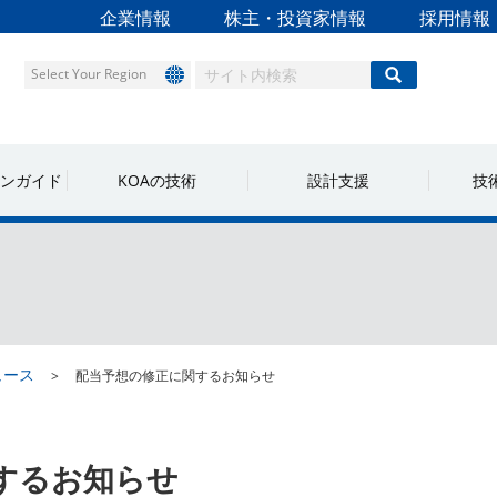
企業情報
株主・投資家情報
採用情報
Select Your Region
ンガイド
KOAの技術
設計支援
技
ュース
配当予想の修正に関するお知らせ
するお知らせ