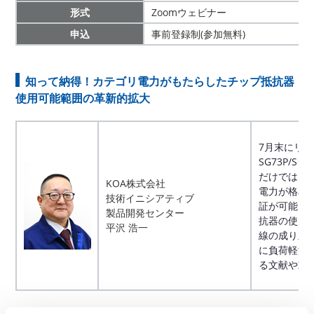
形式
Zoomウェビナー
申込
事前登録制(参加無料)
知って納得！カテゴリ電力がもたらしたチップ抵抗器
使用可能範囲の革新的拡大
7月末にリ
SG73P/
だけではな
KOA株式会社
電力が格段
技術イニシアティブ
証が可能と
製品開発センター
抗器の使用
平沢 浩一
線の成り立
に負荷軽減
る文献や動