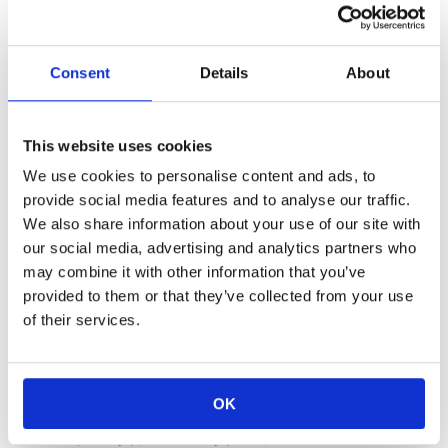
小形・高定格チップ抵抗器の温度上昇と基板温度コン
トロールのポイント
～小さな部品を安心してご使用いただくために～
Consent
Details
About
チップ抵抗
This website uses cookies
定格電力が
We use cookies to personalise content and ads, to
月末に定格ア
KOA株式会社
は、1608サ
provide social media features and to analyse our traffic.
技術イニシアティブ
高い定格電
We also share information about your use of our site with
研究開発センター
チップ抵抗
our social media, advertising and analytics partners who
有賀 善紀
な温度上昇
may combine it with other information that you’ve
小形・高定
provided to them or that they’ve collected from your use
トロールの
of their services.
OK
最新機器に学ぶ熱設計による製品価値創造
～当たり前品質から魅力品質への転換アプローチ～