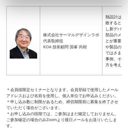
熱設計は典
敗すると叩
し新デバイ
株式会社サーマルデザインラボ
部品のメリ
代表取締役
とが重要で
KOA 技術顧問 国峯 尚樹
や製品の魅
ではさまざ
事例、その
方を考えて
＊会員様限定セミナーとなります。会員登録で使用したメール
アドレスおよび名前を使用し、個人単位でお申込みください。
＊申し込み数に制限があるため、締切期限前に募集を終了させ
ていただく場合がございます。
＊お申し込みの段階では、ご参加はまだ確定しておりません。
ご参加確定の場合のみZoomより後日メールをお送りいたしま
す。