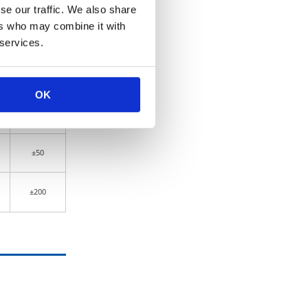
se our traffic. We also share
ers who may combine it with
±200～±400
 services.
±100～±200
OK
±100～±200
±50
±200