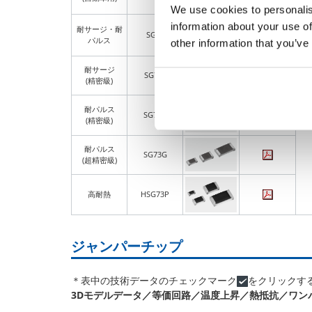
We use cookies to personalis
information about your use of
耐サージ・耐
SG73
パルス
other information that you’ve
耐サージ
SG73S
(精密級)
耐パルス
SG73P
(精密級)
耐パルス
SG73G
(超精密級)
高耐熱
HSG73P
ジャンパーチップ
＊表中の技術データのチェックマーク
をクリックす
3Dモデルデータ／等価回路
／
温度上昇
／
熱抵抗
／
ワン