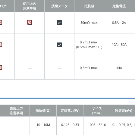
使用上の
ログ
技術データ
抵抗値
定格電流
注意事項
50mΩ max.
0.5A～2A
0.2mΩ max.
—
10A～50A
(0.5mΩ max.: 1E)
—
—
0.5mΩ max.
44A
使用上の
サイズ
抵抗値(Ω)
定格電力(W)
許容差(±%)
注意事項
（mm）
10～10M
0.125～0.33
1005～3216
0.1, 0.25, 0.5, 1