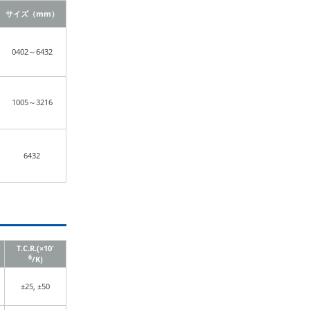
サイズ（mm）
0402～6432
1005～3216
6432
-
T.C.R.(×10
6
/K)
±25, ±50