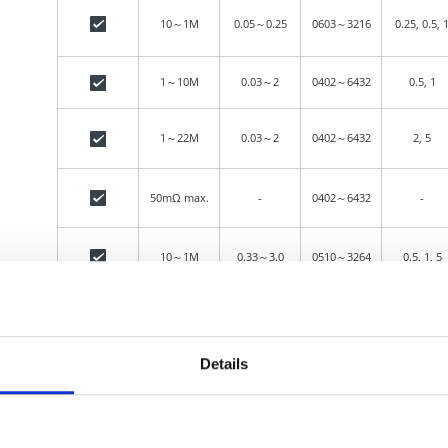
10～1M
0.05～0.25
0603～3216
0.25, 0.5, 
1～10M
0.03～2
0402～6432
0.5, 1
1～22M
0.03～2
0402～6432
2, 5
50mΩ max.
-
0402～6432
-
10～1M
0.33～3.0
0510～3264
0.5, 1, 5
560m～1k
1～2
1632～3264
10, 20
Details
10k～100M
0.1～1
1608～6432
0.5, 1, 2, 5
10k～51M
0.1～0.33
1608～3216
0.5, 1, 2, 5