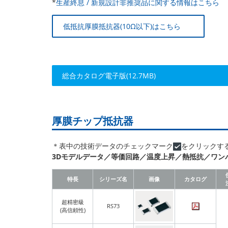
*
生産終息 / 新規設計非推奨品に関する情報はこちら
低抵抗厚膜抵抗器(10Ω以下)はこちら
総合カタログ電子版(12.7MB)
厚膜チップ抵抗器
＊表中の技術データのチェックマーク
をクリックす
3Dモデルデータ／等価回路
／
温度上昇
／
熱抵抗
／
ワン
特長
シリーズ名
画像
カタログ
超精密級
RS73
(高信頼性)