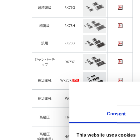
超精密級
RK73G
精密級
RK73H
汎用
RK73B
ジャンパーチ
RK73Z
ップ
長辺電極
WK73R
長辺電極
WG73
Consent
高耐圧
HV73
高耐圧
This website uses cookies
HV73V
(自動車用)