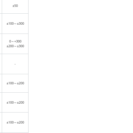
±50
±100～±300
0～+300
±200～±300
-
±100～±200
±100～±200
±100～±200