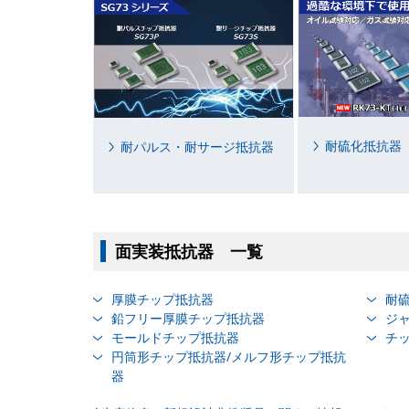
耐硫化抵抗器
耐パルス・耐サージ抵抗器
面実装抵抗器 一覧
厚膜チップ抵抗器
耐
鉛フリー厚膜チップ抵抗器
ジ
モールドチップ抵抗器
チ
円筒形チップ抵抗器/メルフ形チップ抵抗
器