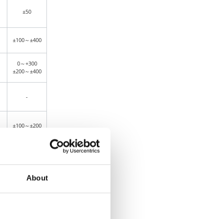
1
±50
±100～±400
0～+300
±200～±400
-
±100～±200
±100
About
±100～±200
±100～±200