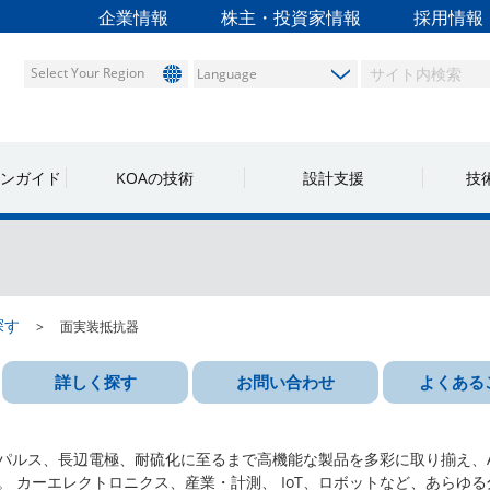
企業情報
株主・投資家情報
採用情報
Select Your Region
ンガイド
KOAの技術
設計支援
技
探す
面実装抵抗器
詳しく探す
お問い合わせ
よくある
ルス、長辺電極、耐硫化に至るまで高機能な製品を多彩に取り揃え、AEC
 カーエレクトロニクス、産業・計測、 IoT、ロボットなど、あらゆ