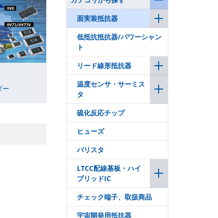
面実装抵抗器
低抵抗抵抗器/パワーシャン
ト
リード線形抵抗器
温度センサ・サーミス
ダー
タ
硫化反応チップ
ヒューズ
バリスタ
LTCC配線基板・ハイ
ブリッドIC
チェック端子、取扱商品
宇宙開発用抵抗器