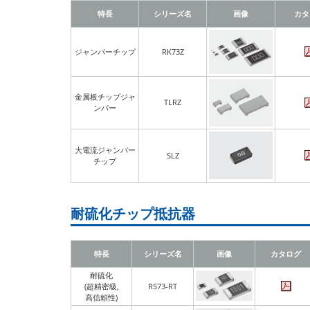
特長
シリーズ名
画像
カタ
ジャンパーチップ
RK73Z
金属板チップジャ
TLRZ
ンパー
大電流ジャンパー
SLZ
チップ
耐硫化チップ抵抗器
特長
シリーズ名
画像
カタログ
耐硫化
(超精密級,
RS73-RT
高信頼性)