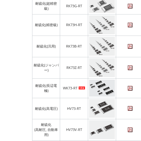
耐硫化(超精密
RK73G-RT
級)
耐硫化(精密級)
RK73H-RT
耐硫化(汎用)
RK73B-RT
耐硫化(ジャンパ
RK73Z-RT
ー)
耐硫化(長辺電
WK73-RT
極)
耐硫化(高電圧)
HV73-RT
耐硫化
(高耐圧, 自動車
HV73V-RT
用)