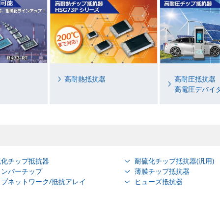
高耐熱抵抗器
高耐圧抵抗器
高電圧デバイ
硫化チップ抵抗器
耐硫化チップ抵抗器(汎用)
ャンパーチップ
薄膜チップ抵抗器
ップネットワーク/抵抗アレイ
ヒューズ抵抗器