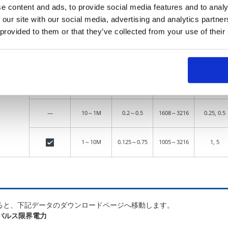
e content and ads, to provide social media features and to analy
 our site with our social media, advertising and analytics partn
1～1M
0.1～1
1608～6432
10, 20
 provided to them or that they’ve collected from your use of their
1～10M
0.33～1.5
1005～3225
0.5, 1, 2, 5
1～10M
0.33～1.5
1005～3225
0.5, 1, 2, 5
—
10～1M
0.2～0.5
1608～3216
0.25, 0.5
1～10M
0.125～0.75
1005～3216
1, 5
ると、下記データのダウンロードページへ移動します。
パルス限界電力