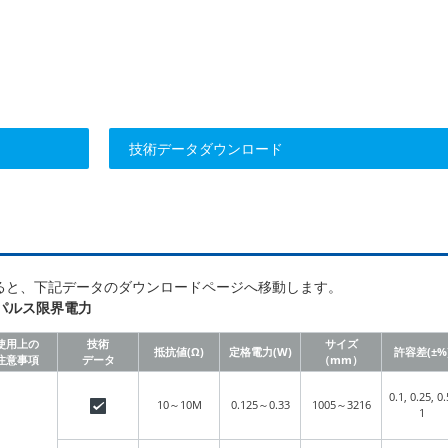
技術データダウンロード
ると、下記データのダウンロードページへ移動します。
パルス限界電力
使用上の
技術
サイズ
抵抗値(Ω)
定格電力(W)
許容差(±%
注意事項
データ
（mm）
0.1, 0.25, 0.
10～10M
0.125～0.33
1005～3216
1