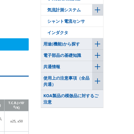
気流計測システム
シャント電流センサ
インダクタ
用途(機能)から探す
電子部品の基礎知識
共通情報
使用上の注意事項（全品
共通）
KOA製品の模倣品に対するご
注意
-
T.C.R.(×10
)
6
/K)
5,
±25, ±50