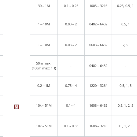
30～1M
0.1～0.25
1005～3216
0.25, 0.5, 1
1～10M
0.03～2
0402～6432
0.5, 1
1～10M
0.03～2
0603～6432
2, 5
50m max.
-
0402～6432
-
(100m max: 1H)
0.2～1M
0.75～4
1220～3264
0.5, 1, 5
10k～51M
0.1～1
1608～6432
0.5, 1, 2, 5
10k～51M
0.1～0.33
1608～3216
0.5, 1, 2, 5