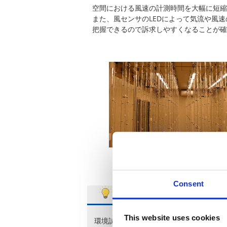
空間における風速の計測時間を大幅に短縮
また、風センサのLEDによって気流や風
把握できるので訴求しやすくなることが確
設置状態
Consent
ご検討のヒント
This website uses cookies
環境試験室で風速分布を計測していない場