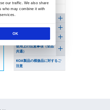
se our traffic. We also share
インダクタ
ers who may combine it with
 services.
用途(機能)から探す
電子部品の基礎知識
OK
共通情報
使用上の注意事項（全品
共通）
KOA製品の模倣品に対するご
注意