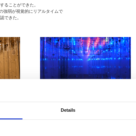
することができた。
速の強弱が視覚的にリアルタイムで
認できた。
計測(気流の可視化)状態
Details
合は、導入いただくことで、定常時はもちろん、