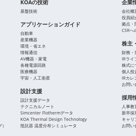
KOAの技術
企業
基盤技術
会社概
役員紹
アプリケーションガイド
拠点・
CSR
自動車
産業機器
株主
環境・省エネ
情報通信
財務・
AV機器・家電
IRラ
各種電源回路
株式に
医療機器
個人投
宇宙・人工衛星
IRカ
お問い
設計支援
採用
設計支援データ
テクニカルノート
人事教
Simcenter Flothermデータ
新卒採
KOA Thermal Design Technology
キャリ
グ）
抵抗器 温度分布シミュレータ
お問い