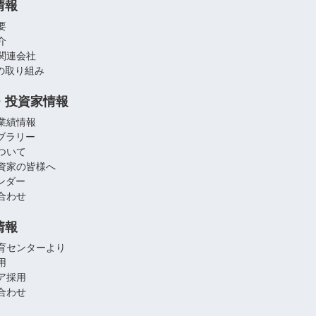
情報
要
介
関連会社
への取り組み
・投資家情報
業績情報
イブラリー
ついて
資家の皆様へ
レンダー
合わせ
情報
育センターより
用
ア採用
合わせ