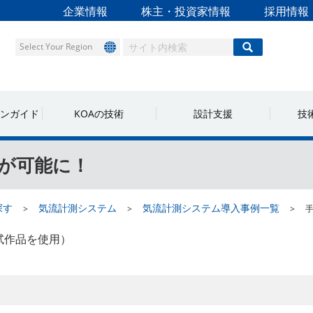
企業情報
株主・投資家情報
採用情報
Select Your Region
ンガイド
KOAの技術
設計支援
技
が可能に！
探す
気流計測システム
気流計測システム導入事例一覧
手
試作品を使用）