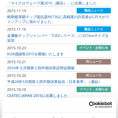
「マイクロウェーブ展2015（横浜）」に出展しました
2015.11.19
製品ニュース
精密級厚膜チップ抵抗器RK73Gに高精度の許容差±0.25％がラ
インアップに加わりました。
2015.11.16
製品ニュース
金属板チップジャンパー「TLRZシリーズ」に3216㎜サイズを
追加
2015.10.23
イベント・お知らせ
KOA感謝祭2015を開催いたします
2015.10.21
IRニュース
2016年３月期第２四半期決算説明会開催
2015.10.20
IRニュース
平成28年3月期第２四半期決算短信〔日本基準〕（連結）
2015.10.10
イベント・お知らせ
CEATEC JAPAN 2015に出展しました
2015.10.07
製品ニュース
厚膜チップ低抵抗器「UR73V/VD 2B」、長辺電極チップ抵抗
器「WU73 2B」をリリース