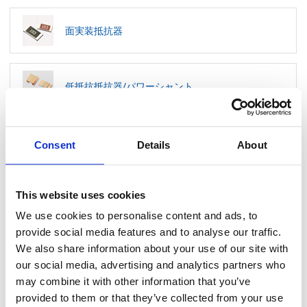
面実装抵抗器
低抵抗抵抗器/パワーシャント
リード線形抵抗器
Consent
Details
About
This website uses cookies
温度センサ・サーミスタ
We use cookies to personalise content and ads, to
provide social media features and to analyse our traffic.
We also share information about your use of our site with
硫化反応チップ
our social media, advertising and analytics partners who
may combine it with other information that you’ve
provided to them or that they’ve collected from your use