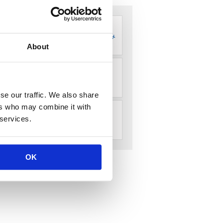
CSRへの取り組み
About
品質方針
se our traffic. We also share
ers who may combine it with
 services.
調達方針
OK