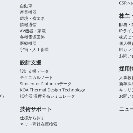
CSR
自動車
産業機器
株主
環境・省エネ
情報通信
財務・
AV機器・家電
IRラ
各種電源回路
株式に
医療機器
個人投
宇宙・人工衛星
IRカ
お問い
設計支援
採用
設計支援データ
テクニカルノート
人事教
Simcenter Flothermデータ
新卒採
KOA Thermal Design Technology
キャリ
グ）
抵抗器 温度分布シミュレータ
お問い
技術サポート
ニュ
仕様から探す
ネット商社在庫検索