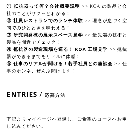
① 抵抗器って何？会社概要説明
>> KOA の製品と会
社のことがサクッとわかる！
② 社員レストランでのランチ体験
>> 理念が息づく空
間でのひとときを味わえる！
③ 研究開発棟の展示スペース見学
>> 最先端の技術と
製品を間近でチェック！
④ 抵抗器の製造現場を巡る！ KOA 工場見学
>> 抵抗
器ができるまでをリアルに体感！
⑤ 仕事のリアルが聞ける！若手社員との座談会
>> 仕
事のホンネ、ぜんぶ聞けます！
ENTRIES
/
応募方法
下記よりマイページへ登録し、ご希望のコースへお申
し込みください。