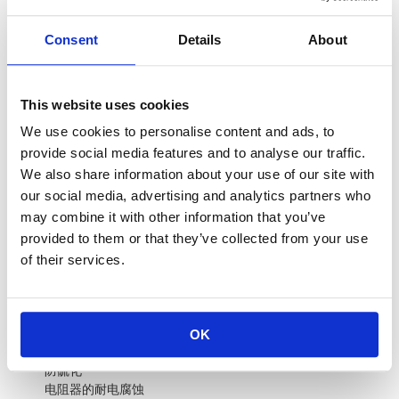
电流噪音小
长期稳定性
Consent
Details
About
SMD（表面贴装）类型
引线型
This website uses cookies
高功率负载
We use cookies to personalise content and ads, to
provide social media features and to analyse our traffic.
We also share information about your use of our site with
限流电阻（限制突入电流）
our social media, advertising and analytics partners who
功率负载电阻
may combine it with other information that you’ve
放电电阻器（符合安全标准）
provided to them or that they’ve collected from your use
SMD（表面贴装）类型
引线型
of their services.
耐环境
OK
防硫化
电阻器的耐电腐蚀