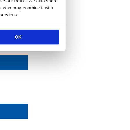
se our traffic. We also share
ers who may combine it with
型
 services.
OK
償
）