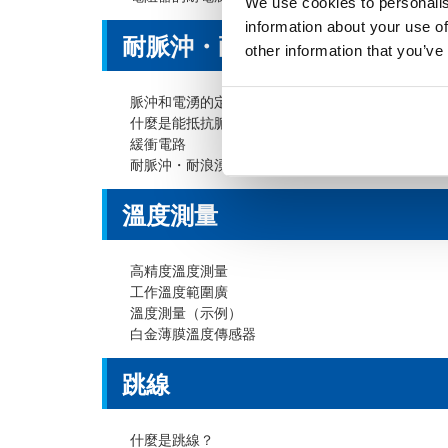
We use cookies to personalis
information about your use of
耐脈沖・耐浪湧
other information that you’ve
脈沖和電湧的定義
什麼是能抵抗脈沖和電湧的電阻器？
緩衝電路
耐脈沖・耐浪湧電阻器陣容
溫度測量
高精度溫度測量
工作溫度範圍廣
溫度測量（示例）
白金薄膜溫度傳感器
跳線
什麼是跳線？