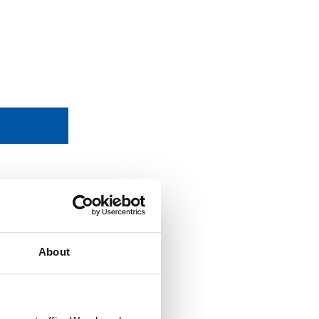
載
About
壓