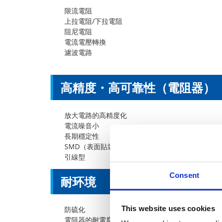
限流電阻
上拉電阻/下拉電阻
阻尼電阻
電流電壓轉換
濾波電路
高精度・高可靠性（電阻器）
放大電路的高精度化
電流噪音小
長期穩定性
SMD（表面貼裝）類型
引線型
Consent
耐环境
This website uses cookies
防硫化
電阻器的耐電腐蝕