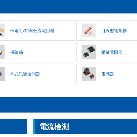
低電阻/功率分流電阻器
引線型電阻器
保險絲
壓敏電阻器
片式訊號檢測器
電感器
電流檢