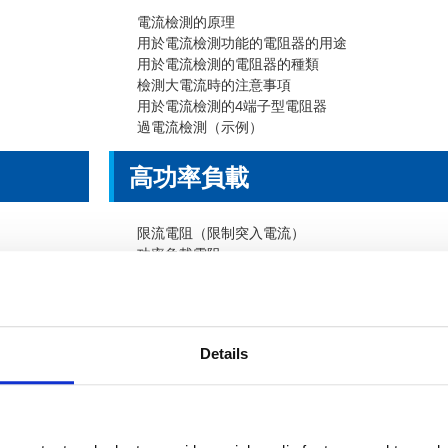
電流檢測的原理
用於電流檢測功能的電阻器的用途
用於電流檢測的電阻器的種類
檢測大電流時的注意事項
用於電流檢測的4端子型電阻器
過電流檢測（示例）
高功率負
限流電阻（限制突入電流）
功率負載電阻
SMD（表面貼裝）類型
放電電阻器（符合安全標準）
引線型
Details
耐高
耐高壓電阻
用於高壓檢測的分壓器