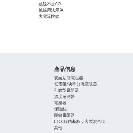
跳線不是0Ω
跳線用法示例
大電流跳線
產品信息
表面貼裝電阻器
低電阻/功率分流電阻器
引線型電阻器
溫度感測器
電感器
保險絲
壓敏電阻器
LTCC線路基板，客製混合IC
其他