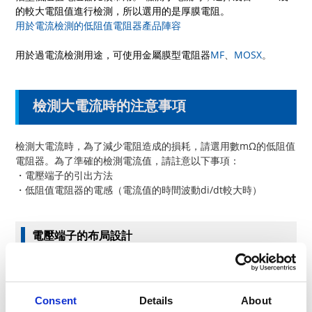
的較大電阻值進行檢測，所以選用的是厚膜電阻。
用於電流檢測的低阻值電阻器產品陣容
用於過電流檢測用途，可使用金屬膜型電阻器
MF
、
MOSX
。
檢測大電流時的注意事項
檢測大電流時，為了減少電阻造成的損耗，請選用數mΩ的低阻值
電阻器。為了準確的檢測電流值，請註意以下事項：
・電壓端子的引出方法
・低阻值電阻器的電感（電流值的時間波動di/dt較大時）
電壓端子的布局設計
為了檢測電流流經電阻器時的壓差，需要在電阻器兩端引出電壓
端子。
電壓端子引出圖案，如下圖（2）所示，推薦從電阻器的電極焊盤
Consent
Details
About