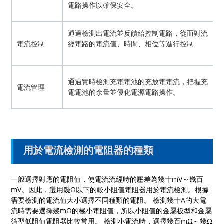
電路操作以確保安全。
通過檢測出電流並反饋給控制電路，從而對流
電流控制
經電路的電流值、時間、相位等進行控制
通過實時檢測充電電池的充放電電流，把握充
電流管理
電電池的余量並優化電源電路操作。
用於電流檢測的電阻器的種類
一般選擇對應的電阻值，使電流流經時的壓差為幾十
mV
～幾百
mV
。因此，選用幾
Ω
以下的較小阻值電阻器用於電流檢測。根據
需要檢測的電流值大小選擇不同種類的電阻。 檢測幾十
A
的大電
流時需要選擇幾
mΩ
的極小電阻值，所以小阻值的金屬板型和金屬
箔型低阻值電阻器比較常用。 檢測小電流時，選擇幾百
mΩ
～幾
Ω