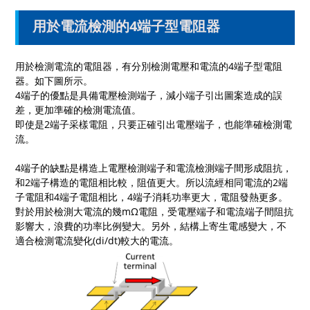
用於電流檢測的4端子型電阻器
用於檢測電流的電阻器，有分別檢測電壓和電流的
4
端子型電阻
器。如下圖所示。
4
端子的優點是具備電壓檢測端子，減小端子引出圖案造成的誤
差，更加準確的檢測電流值。
即使是
2
端子采樣電阻，只要正確引出電壓端子，也能準確檢測電
流。
4
端子的缺點是構造上電壓檢測端子和電流檢測端子間形成阻抗，
和
2
端子構造的電阻相比較，阻值更大。所以流經相同電流的
2
端
子電阻和
4
端子電阻相比，
4
端子消耗功率更大，電阻發熱更多。
對於用於檢測大電流的幾
mΩ
電阻，受電壓端子和電流端子間阻抗
影響大，浪費的功率比例變大。另外，結構上寄生電感變大，不
適合檢測電流變化
(di/dt)
較大的電流。