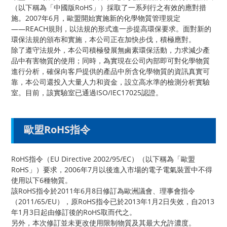
（以下稱為「中國版RoHS」）採取了一系列行之有效的應對措
施。2007年6月，歐盟開始實施新的化學物質管理規定
――REACH規則，以法規的形式進一步提高環保要求。面對新的
環保法規的頒布和實施，本公司正在加快步伐，積極應對。
除了遵守法規外，本公司積極發展無鹵素環保活動，力求減少產
品中有害物質的使用；同時，為實現在公司內部即可對化學物質
進行分析，確保向客戶提供的產品中所含化學物質的資訊真實可
靠，本公司還投入大量人力和資金，設立高水準的檢測分析實驗
室。目前，該實驗室已通過ISO/IEC17025認證。
歐盟RoHS指令
RoHS指令（EU Directive 2002/95/EC）（以下稱為「歐盟
RoHS」）要求，2006年7月以後進入市場的電子電氣裝置中不得
使用以下6種物質。
該RoHS指令於2011年6月8日修訂為歐洲議會、理事會指令
（2011/65/EU），原RoHS指令已於2013年1月2日失效，自2013
年1月3日起由修訂後的RoHS取而代之。
另外，本次修訂並未更改使用限制物質及其最大允許濃度。