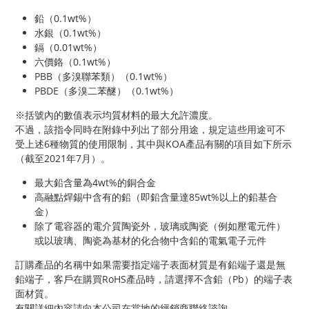
鉛（0.1wt%）
水銀（0.1wt%）
鎘（0.01wt%）
六價鉻（0.1wt%）
PBB（多溴聯苯類）（0.1wt%）
PBDE（多溴二苯醚）（0.1wt%）
※括號內的數值表示均質材料的最大允許濃度。
不過，該指令同時在附錄中列出了部分用途，規定這些用途可不
受上述6種物質的使用限制，其中與KOA產品有關的項目如下所示
（截至2021年7月）。
最大鉛含量為4wt%的銅合金
高融點焊錫中含有的鉛（即鉛含量達85wt%以上的鉛基合
金）
除了電容器的電介質陶瓷外，玻璃或陶瓷（例如壓電元件）
或以玻璃、陶瓷為基材的化合物中含鉛的電氣電子元件
訂購產品的名稱中如果需要指定端子表面材質是有鉛端子還是無
鉛端子，客戶在購買RoHS產品時，請選擇不含鉛（Pb）的端子表
面材質。
有關詳細內容請向本公司在當地的經銷商聯絡諮詢。