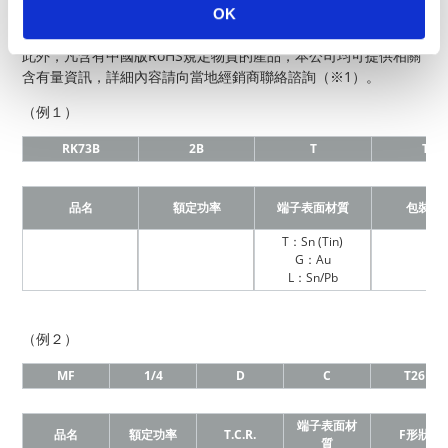
OK
的產品，均標注有○標記。
此外，凡含有中國版RoHS規定物質的產品，本公司均可提供相關
含有量資訊，詳細內容請向當地經銷商聯絡諮詢（※1）。
（例１）
RK73B
2B
T
TD
品名
額定功率
端子表面材質
包裝形
T：Sn (Tin)
G：Au
L：Sn/Pb
（例２）
MF
1/4
D
C
T26
端子表面材
品名
額定功率
T.C.R.
F形狀
質