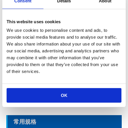
Consent
Details
About
品目
型號
低溫共燒陶瓷多層基板(LTCC)
KLC
This website uses cookies
LTCC模組
KLCJ
We use cookies to personalise content and ads, to
＊不建議用于新設計
provide social media features and to analyse our traffic.
We also share information about your use of our site with
our social media, advertising and analytics partners who
客製混合IC
may combine it with other information that you’ve
provided to them or that they’ve collected from your use
透過功能塊的HIC化，輕鬆實現小型化及機型切換，減少了檢查工
of their services.
時。
品目
型号
客製混合IC
KA
OK
常用規格