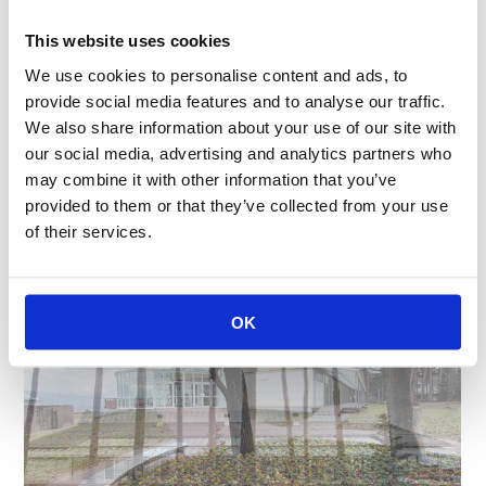
じて欲しいという願いから、建物の素材から食器にい
たるまで、すべて自然由来のものを用いています。天
This website uses cookies
井からは陽の光がふり注ぎ、面はそのほとんどがガラ
We use cookies to personalise content and ads, to
ス張りという開放的な空間です。床材は、ヨーロッパ
provide social media features and to analyse our traffic.
の古い工場で100年以上使われていたテラコッタタイ
We also share information about your use of our site with
ルを再利用するなど、ここにもKOAの経営理念である
our social media, advertising and analytics partners who
「循環」や「調和」などを目で見て肌で感じることが
may combine it with other information that you’ve
できます。
provided to them or that they’ve collected from your use
of their services.
OK