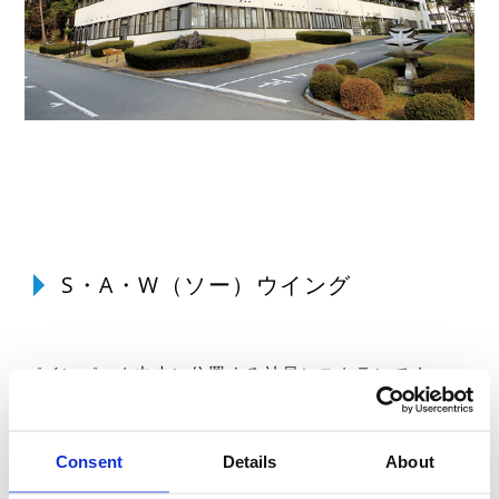
S・A・W（ソー）ウイング
パインパーク中央に位置する社員レストランです。
S、A、Wの文字はそれぞれ、Soil（土）、
Atomosphere（大気）、Water（水）を表していま
す。
Consent
Details
About
土・大気・水への感謝の思いとその恵みを、五感で感