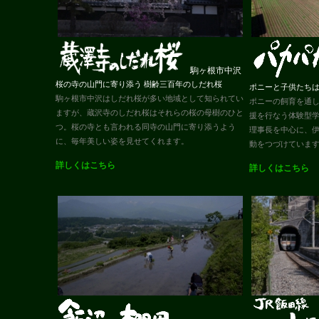
駒ヶ根市中沢
桜の寺の山門に寄り添う 樹齢三百年のしだれ桜
ポニーと子供たち
駒ヶ根市中沢はしだれ桜が多い地域として知られてい
ポニーの飼育を通
ますが、蔵沢寺のしだれ桜はそれらの桜の母樹のひと
援を行なう体験型
つ。桜の寺とも言われる同寺の山門に寄り添うよう
理事長を中心に、
に、毎年美しい姿を見せてくれます。
動をつづけていま
詳しくはこちら
詳しくはこちら