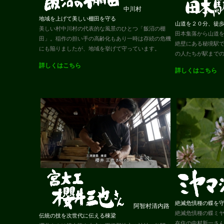
中川村
地域を上げて美しい棚田を守る
山道を２０分、徒
美しい村中川村の代表的な風景のひとつ「飯沼の棚
田本集落から山道
田」。稲作の担い手の高齢化もあり一時は存続の危機
絶壁にある秘境駅
にも陥りましたが、地域を挙げて守っています。
の人たちが駅まで
詳しくはこちら
詳しくはこちら
絶滅危惧種の蝶を
阿智村清内路
絶滅危惧種の蝶ミ
伝統の技を次世代に伝える棟梁
在住の中村新一さ