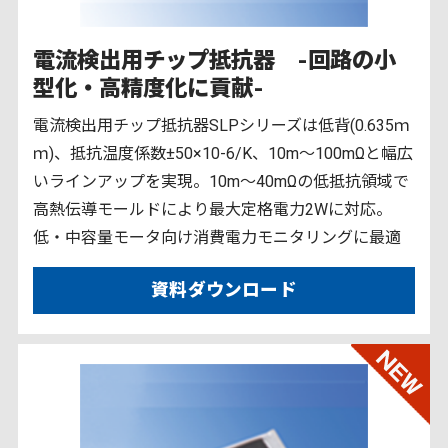
電流検出用チップ抵抗器 -回路の小
型化・高精度化に貢献-
電流検出用チップ抵抗器SLPシリーズは低背(0.635ｍ
ｍ)、抵抗温度係数±50×10
-6
/K、10m～100mΩと幅広
いラインアップを実現。10m～40mΩの低抵抗領域で
高熱伝導モールドにより最大定格電力2Wに対応。
低・中容量モータ向け消費電力モニタリングに最適
資料ダウンロード