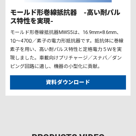
モールド形巻線抵抗器 -高い耐パル
ス特性を実現-
モールド形巻線抵抗器MWS5は、16.9mm×8.6mm、
1Ω～470Ω／素子の電力形抵抗器です。抵抗体に巻線
素子を用い、高い耐パルス特性と定格電力５Ｗを実
現しました。車載向けプリチャージ／スナバ／ダン
ピング回路に適し、機器の小型化に貢献。
資料ダウンロード